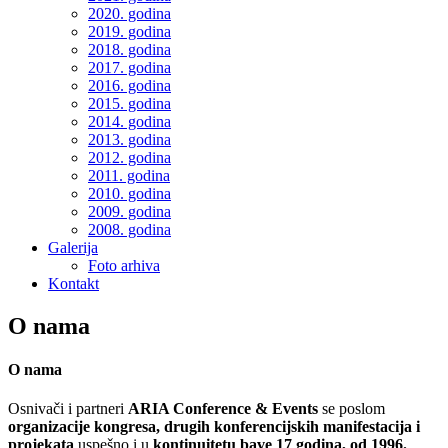
2020. godina
2019. godina
2018. godina
2017. godina
2016. godina
2015. godina
2014. godina
2013. godina
2012. godina
2011. godina
2010. godina
2009. godina
2008. godina
Galerija
Foto arhiva
Kontakt
O nama
O nama
Osnivači i partneri
ARIA Conference & Events
se poslom
organizacije kongresa, drugih konferencijskih manifestacija i
projekata
uspešno i u
kontinuitetu bave 17 godina, od 1996.