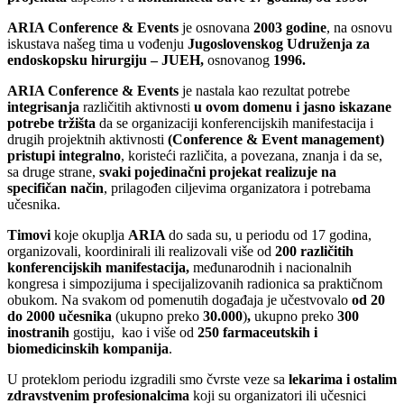
ARIA Conference & Events
je osnovana
2003 godine
, na osnovu
iskustava našeg tima u vođenju
Jugoslovenskog Udruženja za
endoskopsku hirurgiju – JUEH,
osnovanog
1996.
ARIA Conference & Events
je nastala kao rezultat potrebe
integrisanja
različitih aktivnosti
u ovom domenu i jasno iskazane
potrebe tržišta
da se organizaciji konferencijskih manifestacija i
drugih projektnih aktivnosti
(Conference & Event management)
pristupi integralno
, koristeći različita, a povezana, znanja i da se,
sa druge strane,
svaki pojedinačni projekat realizuje na
specifičan način
, prilagođen ciljevima organizatora i potrebama
učesnika.
Timovi
koje okuplja
ARIA
do sada su, u periodu od 17 godina,
organizovali, koordinirali ili realizovali više od
200 različitih
konferencijskih manifestacija,
međunarodnih i nacionalnih
kongresa i simpozijuma i specijalizovanih radionica sa praktičnom
obukom. Na svakom od pomenutih događaja je učestvovalo
od 20
do 2000 učesnika
(ukupno
preko
30.000
)
,
ukupno preko
300
inostranih
gostiju,
kao
i
više od
250 farmaceutskih i
biomedicinskih kompanija
.
U proteklom periodu izgradili smo čvrste veze sa
lekarima i ostalim
zdravstvenim profesionalcima
koji su organizatori ili učesnici