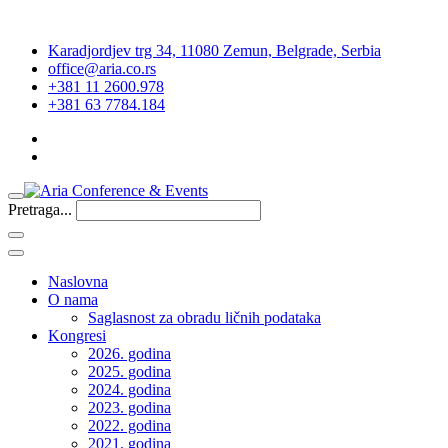
Karadjordjev trg 34, 11080 Zemun, Belgrade, Serbia
office@aria.co.rs
+381 11 2600.978
+381 63 7784.184
Pretraga...
Naslovna
O nama
Saglasnost za obradu ličnih podataka
Kongresi
2026. godina
2025. godina
2024. godina
2023. godina
2022. godina
2021. godina