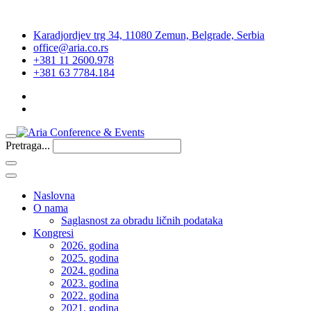
Karadjordjev trg 34, 11080 Zemun, Belgrade, Serbia
office@aria.co.rs
+381 11 2600.978
+381 63 7784.184
Pretraga...
Naslovna
O nama
Saglasnost za obradu ličnih podataka
Kongresi
2026. godina
2025. godina
2024. godina
2023. godina
2022. godina
2021. godina