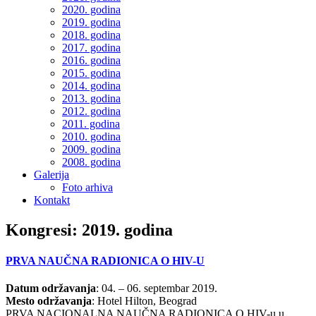
2020. godina
2019. godina
2018. godina
2017. godina
2016. godina
2015. godina
2014. godina
2013. godina
2012. godina
2011. godina
2010. godina
2009. godina
2008. godina
Galerija
Foto arhiva
Kontakt
Kongresi: 2019. godina
PRVA NAUČNA RADIONICA O HIV-U
Datum održavanja
: 04. – 06. septembar 2019.
Mesto održavanja
: Hotel Hilton, Beograd
PRVA NACIONALNA NAUČNA RADIONICA O HIV-u u