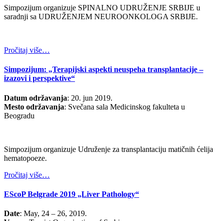
Simpozijum organizuje SPINALNO UDRUŽENJE SRBIJE u
saradnji sa UDRUŽENJEM NEUROONKOLOGA SRBIJE.
Pročitaj više…
Simpozijum: „Terapijski aspekti neuspeha transplantacije –
izazovi i perspektive“
Datum održavanja
: 20. jun 2019.
Mesto održavanja
: Svečana sala Medicinskog fakulteta u
Beogradu
Simpozijum organizuje Udruženje za transplantaciju matičnih ćelija
hematopoeze.
Pročitaj više…
EScoP Belgrade 2019 „Liver Pathology“
Date
: May, 24 – 26, 2019.