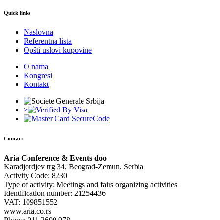
Quick links
Naslovna
Referentna lista
Opšti uslovi kupovine
O nama
Kongresi
Kontakt
>
Contact
Aria Conference & Events doo
Karadjordjev trg 34, Beograd-Zemun, Serbia
Activity Code: 8230
Type of activity: Meetings and fairs organizing activities
Identification number: 21254436
VAT: 109851552
www.aria.co.rs
Phone: 011 2600 978