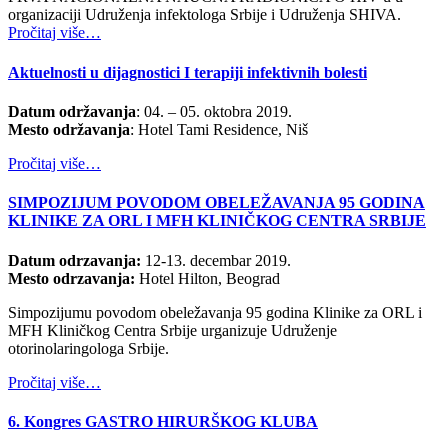
organizaciji Udruženja infektologa Srbije i Udruženja SHIVA.
Pročitaj više…
Aktuelnosti u dijagnostici I terapiji infektivnih bolesti
Datum održavanja
: 04. – 05. oktobra 2019.
Mesto održavanja
: Hotel Tami Residence, Niš
Pročitaj više…
SIMPOZIJUM POVODOM OBELEŽAVANJA 95 GODINA
KLINIKE ZA ORL I MFH KLINIČKOG CENTRA SRBIJE
Datum odrzavanja:
12-13. decembar 2019.
Mesto odrzavanja:
Hotel Hilton, Beograd
Simpozijumu povodom obeležavanja 95 godina Klinike za ORL i
MFH Kliničkog Centra Srbije urganizuje Udruženje
otorinolaringologa Srbije.
Pročitaj više…
6. Kongres GASTRO HIRURŠKOG KLUBA