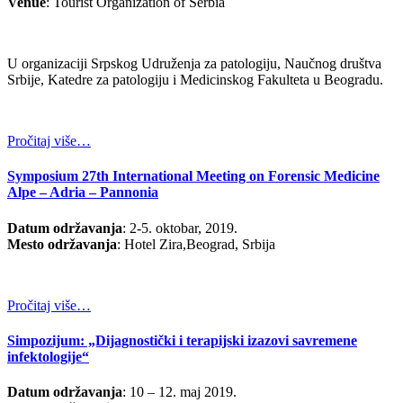
Venue
: Tourist Organization of Serbia
U organizaciji Srpskog Udruženja za patologiju, Naučnog društva
Srbije, Katedre za patologiju i Medicinskog Fakulteta u Beogradu.
Pročitaj više…
Symposium 27th International Meeting on Forensic Medicine
Alpe – Adria – Pannonia
Datum održavanja
: 2-5. oktobar, 2019.
Mesto održavanja
: Hotel Zira,Beograd, Srbija
Pročitaj više…
Simpozijum: „Dijagnostički i terapijski izazovi savremene
infektologije“
Datum održavanja
: 10 – 12. maj 2019.