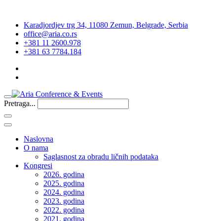
Karadjordjev trg 34, 11080 Zemun, Belgrade, Serbia
office@aria.co.rs
+381 11 2600.978
+381 63 7784.184
Pretraga...
Naslovna
O nama
Saglasnost za obradu ličnih podataka
Kongresi
2026. godina
2025. godina
2024. godina
2023. godina
2022. godina
2021. godina