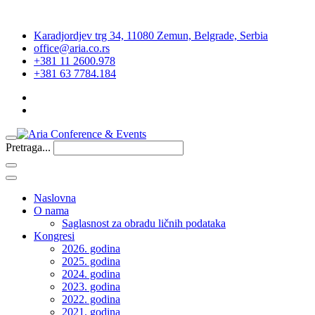
Karadjordjev trg 34, 11080 Zemun, Belgrade, Serbia
office@aria.co.rs
+381 11 2600.978
+381 63 7784.184
Pretraga...
Naslovna
O nama
Saglasnost za obradu ličnih podataka
Kongresi
2026. godina
2025. godina
2024. godina
2023. godina
2022. godina
2021. godina