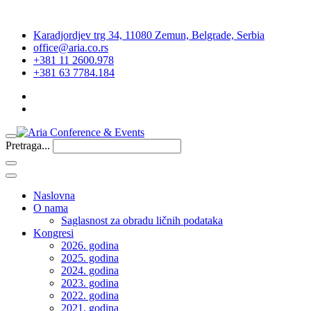
Karadjordjev trg 34, 11080 Zemun, Belgrade, Serbia
office@aria.co.rs
+381 11 2600.978
+381 63 7784.184
Pretraga...
Naslovna
O nama
Saglasnost za obradu ličnih podataka
Kongresi
2026. godina
2025. godina
2024. godina
2023. godina
2022. godina
2021. godina