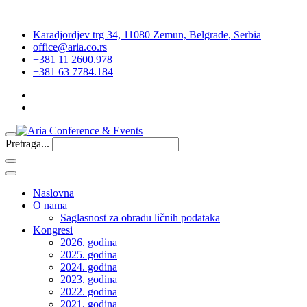
Karadjordjev trg 34, 11080 Zemun, Belgrade, Serbia
office@aria.co.rs
+381 11 2600.978
+381 63 7784.184
Pretraga...
Naslovna
O nama
Saglasnost za obradu ličnih podataka
Kongresi
2026. godina
2025. godina
2024. godina
2023. godina
2022. godina
2021. godina