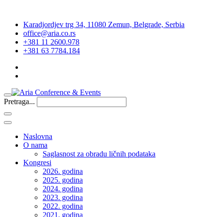
Karadjordjev trg 34, 11080 Zemun, Belgrade, Serbia
office@aria.co.rs
+381 11 2600.978
+381 63 7784.184
Pretraga...
Naslovna
O nama
Saglasnost za obradu ličnih podataka
Kongresi
2026. godina
2025. godina
2024. godina
2023. godina
2022. godina
2021. godina