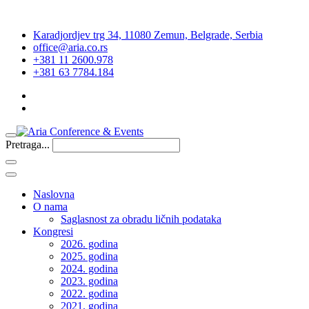
Karadjordjev trg 34, 11080 Zemun, Belgrade, Serbia
office@aria.co.rs
+381 11 2600.978
+381 63 7784.184
Pretraga...
Naslovna
O nama
Saglasnost za obradu ličnih podataka
Kongresi
2026. godina
2025. godina
2024. godina
2023. godina
2022. godina
2021. godina