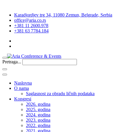
Karadjordjev trg 34, 11080 Zemun, Belgrade, Serbia
office@aria.co.rs
+381 11 2600.978
+381 63 7784.184
Pretraga...
Naslovna
O nama
Saglasnost za obradu ličnih podataka
Kongresi
2026. godina
2025. godina
2024. godina
2023. godina
2022. godina
2021. godina