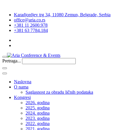
Karadjordjev trg 34, 11080 Zemun, Belgrade, Serbia
office@aria.co.rs
+381 11 2600.978
+381 63 7784.184
Pretraga...
Naslovna
O nama
Saglasnost za obradu ličnih podataka
Kongresi
2026. godina
2025. godina
2024. godina
2023. godina
2022. godina
2021. godina