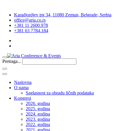
Karadjordjev trg 34, 11080 Zemun, Belgrade, Serbia
office@aria.co.rs
+381 11 2600.978
+381 63 7784.184
Pretraga...
Naslovna
O nama
Saglasnost za obradu ličnih podataka
Kongresi
2026. godina
2025. godina
2024. godina
2023. godina
2022. godina
2021. godina