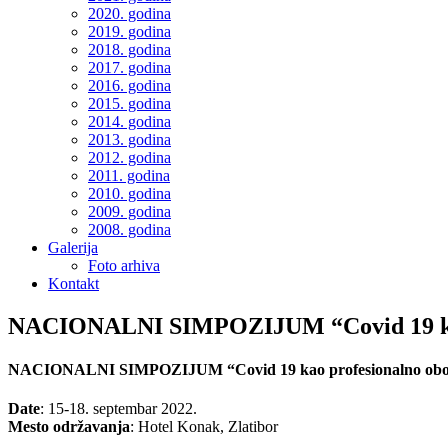
2020. godina
2019. godina
2018. godina
2017. godina
2016. godina
2015. godina
2014. godina
2013. godina
2012. godina
2011. godina
2010. godina
2009. godina
2008. godina
Galerija
Foto arhiva
Kontakt
NACIONALNI SIMPOZIJUM “Covid 19 kao
NACIONALNI SIMPOZIJUM “Covid 19 kao profesionalno obo
Date
: 15-18. septembar 2022.
Mesto održavanja
: Hotel Konak, Zlatibor