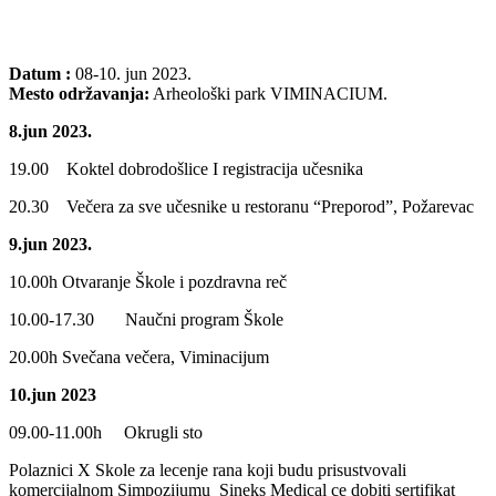
Datum
:
08-10. jun 2023.
Mesto održavanja:
Arheološki park VIMINACIUM.
8.jun 2023.
19.00 Koktel dobrodošlice I registracija učesnika
20.30 Večera za sve učesnike u restoranu “Preporod”, Požarevac
9.jun 2023.
10.00h Otvaranje Škole i pozdravna reč
10.00-17.30 Naučni program Škole
20.00h Svečana večera, Viminacijum
10.jun 2023
09.00-11.00h Okrugli sto
Polaznici X Skole za lecenje rana koji budu prisustvovali
komercijalnom Simpozijumu Sineks Medical ce dobiti sertifikat