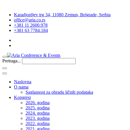
Karadjordjev trg 34, 11080 Zemun, Belgrade, Serbia
office@aria.co.rs
+381 11 2600.978
+381 63 7784.184
Pretraga...
Naslovna
O nama
Saglasnost za obradu ličnih podataka
Kongresi
2026. godina
2025. godina
2024. godina
2023. godina
2022. godina
2021. godina