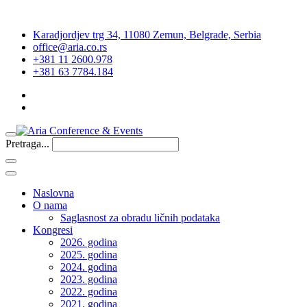
Karadjordjev trg 34, 11080 Zemun, Belgrade, Serbia
office@aria.co.rs
+381 11 2600.978
+381 63 7784.184
Pretraga...
Naslovna
O nama
Saglasnost za obradu ličnih podataka
Kongresi
2026. godina
2025. godina
2024. godina
2023. godina
2022. godina
2021. godina