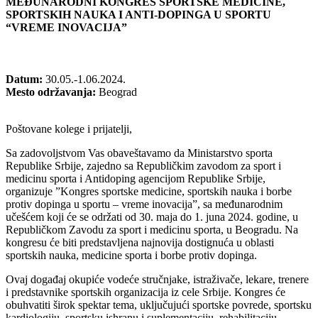
MEĐUNARODNI KONGRES SPORTSKE MEDICINE,
SPORTSKIH NAUKA I ANTI-DOPINGA U SPORTU
“VREME INOVACIJA”
Datum:
30.05.-1.06.2024.
Mesto održavanja:
Beograd
Poštovane kolege i prijatelji,
Sa zadovoljstvom Vas obaveštavamo da Ministarstvo sporta
Republike Srbije, zajedno sa Republičkim zavodom za sport i
medicinu sporta i Antidoping agencijom Republike Srbije,
organizuje ”Kongres sportske medicine, sportskih nauka i borbe
protiv dopinga u sportu – vreme inovacija”, sa međunarodnim
učešćem koji će se održati od 30. maja do 1. juna 2024. godine, u
Republičkom Zavodu za sport i medicinu sporta, u Beogradu. Na
kongresu će biti predstavljena najnovija dostignuća u oblasti
sportskih nauka, medicine sporta i borbe protiv dopinga.
Ovaj događaj okupiće vodeće stručnjake, istraživače, lekare, trenere
i predstavnike sportskih organizacija iz cele Srbije. Kongres će
obuhvatiti širok spektar tema, uključujući sportske povrede, sportsku
kardiologiju, sportsku ishranu i suplementaciju, rehabilitaciju