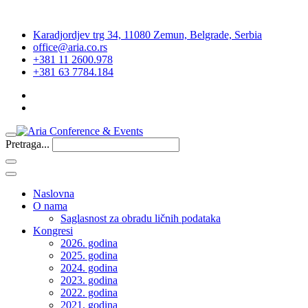
Karadjordjev trg 34, 11080 Zemun, Belgrade, Serbia
office@aria.co.rs
+381 11 2600.978
+381 63 7784.184
Pretraga...
Naslovna
O nama
Saglasnost za obradu ličnih podataka
Kongresi
2026. godina
2025. godina
2024. godina
2023. godina
2022. godina
2021. godina