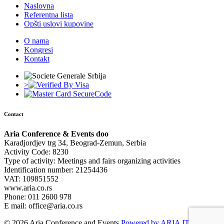
Naslovna
Referentna lista
Opšti uslovi kupovine
O nama
Kongresi
Kontakt
>
Contact
Aria Conference & Events doo
Karadjordjev trg 34, Beograd-Zemun, Serbia
Activity Code: 8230
Type of activity: Meetings and fairs organizing activities
Identification number: 21254436
VAT: 109851552
www.aria.co.rs
Phone: 011 2600 978
E mail: office@aria.co.rs
© 2026 Aria Conference and Events
Powered by ARIA IT