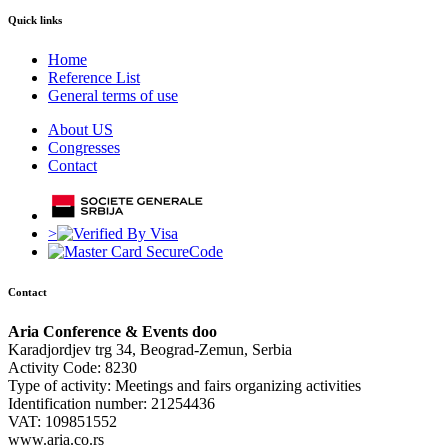
Quick links
Home
Reference List
General terms of use
About US
Congresses
Contact
>
Contact
Aria Conference & Events doo
Karadjordjev trg 34, Beograd-Zemun, Serbia
Activity Code: 8230
Type of activity: Meetings and fairs organizing activities
Identification number: 21254436
VAT: 109851552
www.aria.co.rs