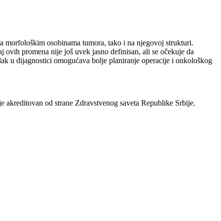
na morfološkim osobinama tumora, tako i na njegovoj strukturi.
ovih promena nije još uvek jasno definisan, ali se očekuje da
dak u dijagnostici omogućava bolje planiranje operacije i onkološkog
m je akreditovan od strane Zdravstvenog saveta Republike Srbije.