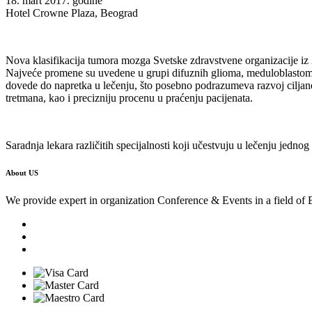
18. mart 2017. godine
Hotel Crowne Plaza, Beograd
Nova klasifikacija tumora mozga Svetske zdravstvene organizacije iz 2
Najveće promene su uvedene u grupi difuznih glioma, meduloblastoma,
dovede do napretka u lečenju, što posebno podrazumeva razvoj ciljane
tretmana, kao i precizniju procenu u praćenju pacijenata.
Saradnja lekara različitih specijalnosti koji učestvuju u lečenju jedn
About US
We provide expert in organization Conference & Events in a field of 