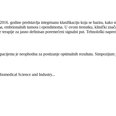
016. godine predstavlja integrisanu klasifikaciju koja se bazira, kako 
 embrionalnih tumora i ependimoma. U ovom trenutku, klinički značaj 
 terapije za jasno definisan poremećeni signalni put. Tehnološki napre
og pacijenta je neophodna za postizanje optimalnih rezultata. Simpoziju
Biomedical Science and Industry...