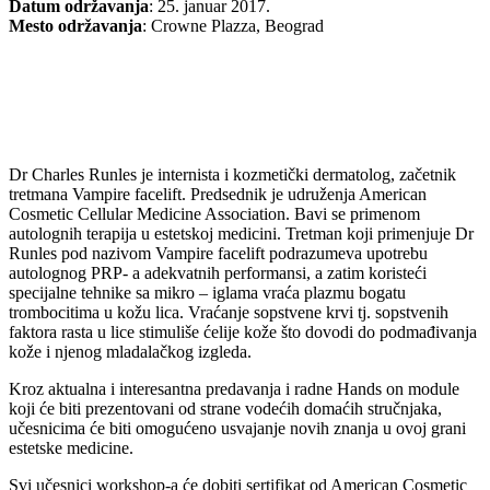
Datum održavanja
: 25. januar 2017.
Mesto održavanja
: Crowne Plazza, Beograd
Dr Charles Runles je internista i kozmetički dermatolog, začetnik
tretmana Vampire facelift. Predsednik je udruženja American
Cosmetic Cellular Medicine Association. Bavi se primenom
autolognih terapija u estetskoj medicini. Tretman koji primenjuje Dr
Runles pod nazivom Vampire facelift podrazumeva upotrebu
autolognog PRP- a adekvatnih performansi, a zatim koristeći
specijalne tehnike sa mikro – iglama vraća plazmu bogatu
trombocitima u kožu lica. Vraćanje sopstvene krvi tj. sopstvenih
faktora rasta u lice stimuliše ćelije kože što dovodi do podmađivanja
kože i njenog mladalačkog izgleda.
Kroz aktualna i interesantna predavanja i radne Hands on module
koji će biti prezentovani od strane vodećih domaćih stručnjaka,
učesnicima će biti omogućeno usvajanje novih znanja u ovoj grani
estetske medicine.
Svi učesnici workshop-a će dobiti sertifikat od American Cosmetic