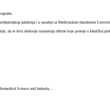
eogradu.
edijatrsijkog uduženja i u saradnji sa Medicinskim fakultetom Univerz
trije, da se kroz diskusije razmatraju dileme koje postoje u kliničkoj pr
Biomedical Science and Industry...