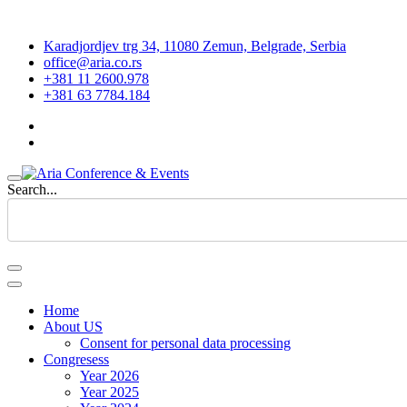
Karadjordjev trg 34, 11080 Zemun, Belgrade, Serbia
office@aria.co.rs
+381 11 2600.978
+381 63 7784.184
Search...
Home
About US
Consent for personal data processing
Congresess
Year 2026
Year 2025