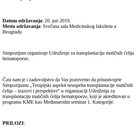
Datum održavanja
: 20. jun 2019.
Mesto održavanja
: Svečana sala Medicinskog fakulteta u
Beogradu
Simpozijum organizuje Udruženje za transplantaciju matičnih ćelija
hematopoeze.
Čast nam je i zadovoljstvo da Vas pozovemo da prisustvujete
Simpozijumu „Terapijski aspekti neuspeha transplantacije matičnih
ćelija – izazovi i perspektive“ u organizaciji Udruženja za
transplantaciju matičnih ćelija hematopoeze, koji je akreditovan u
programu KME kao Međunarodni seminar 1. Kategorije.
PRILOZI
: